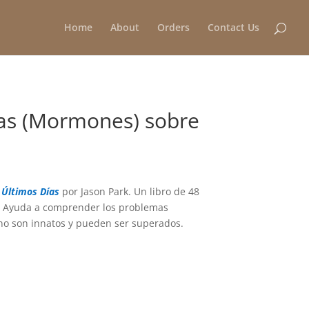
Home
About
Orders
Contact Us
ías (Mormones) sobre
 Últimos Días
por Jason Park. Un libro de 48
 A
yuda a comprender los problemas
 no son innatos y pueden ser superados.